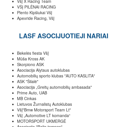
VšĮ X Racing Team
VŠĮ PILĖNAI RACING
Plento Kipšiukai VšĮ
Apexride Racing, VšĮ
LASF ASOCIJUOTIEJI NARIAI
Bekelės fiesta VšĮ
Mūša Kross AK
Skorpiono ASK
Asociacija Alytaus autoklubas
Automobilių sporto klubas "AUTO KASLITA"
ASK "Šilalė"
Asociacija „Greitų automobilių ambasada"
Prime Auto, UAB
MB Cinkas
Lietuvos Žurnalistų Autoklubas
VšĮ"Bmw Motorsport Team Lt"
VšĮ „Automotive LT komanda“
MOTORSPORT UKMERGĖ
Asociacija "Ralio tempas"