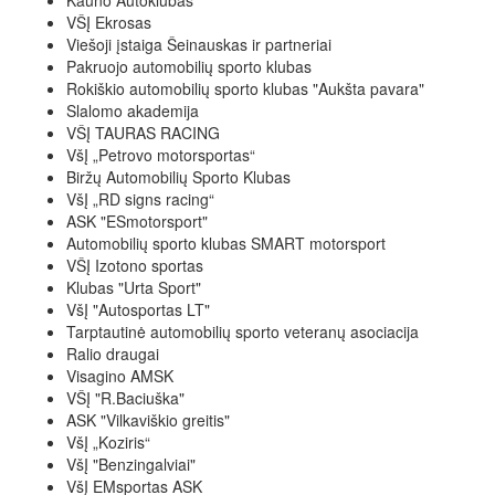
Kauno Autoklubas
VŠĮ Ekrosas
Viešoji įstaiga Šeinauskas ir partneriai
Pakruojo automobilių sporto klubas
Rokiškio automobilių sporto klubas "Aukšta pavara"
Slalomo akademija
VŠĮ TAURAS RACING
VšĮ „Petrovo motorsportas“
Biržų Automobilių Sporto Klubas
VšĮ „RD signs racing“
ASK "ESmotorsport"
Automobilių sporto klubas SMART motorsport
VŠĮ Izotono sportas
Klubas "Urta Sport"
VšĮ "Autosportas LT"
Tarptautinė automobilių sporto veteranų asociacija
Ralio draugai
Visagino AMSK
VŠĮ "R.Baciuška"
ASK "Vilkaviškio greitis"
VšĮ „Koziris“
VšĮ "Benzingalviai"
VšĮ EMsportas ASK