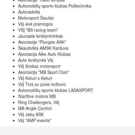
Automobilių sporto klubas Politechnika
Autoradvilis
Motorsport Šiauliai
Všį 4x4 pramogos
VŠĮ "BS racing team"
Jaunasis lenktynininkas
Asociacija "Plungės ASK"
Skaudvilės AMSK Karšuva
Asociacija Aike Auto Klubas
Auto lenktynės Všį
VšĮ Krekaz motorsport
Asociacija "MB Sport Club"
VšĮ Keturi x Keturi
VšĮ Trys su puse vožtuvo
Automobilių sporto klubas LADASPORT
Startline motors MB
Ring Challengers, VšĮ
MB Angle Control
VšĮ Jakų ASK
Všį "AMP events"