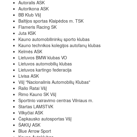
Autoralis ASK
Autorikona ASK
BB Klub VšĮ
Baltijos sportas Klaipėdos m. TSK
Flameris Racing SK
Juta KSK
Kauno automobilininkų sporto klubas
Kauno technikos kolegijos autofanų klubas
Kelmės ASK
Lietuvos BMW klubas VO
Lietuvos automobilių klubas
Lietuvos kartingo federacija
Livisa ASK
VšĮ "Nacionalinis Automobilių Klubas"
Ralio Ratai VšĮ
Rimo Kauno SK VšĮ
Sportinio vairavimo centras Vilniaus m.
Startas LAMSTVK
Vilkyčiai ASK
Čapkausko autosportas VšĮ
ŠAKIŲ ASK
Blue Arrow Sport