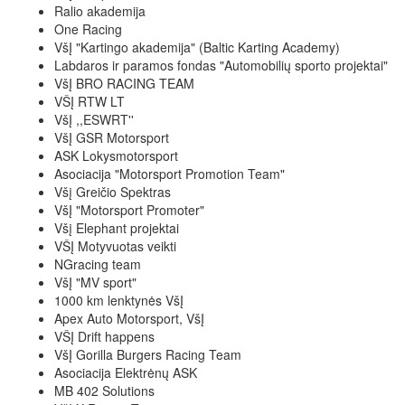
Ralio akademija
One Racing
VšĮ "Kartingo akademija" (Baltic Karting Academy)
Labdaros ir paramos fondas "Automobilių sporto projektai"
VšĮ BRO RACING TEAM
VŠĮ RTW LT
VšĮ ,,ESWRT''
VšĮ GSR Motorsport
ASK Lokysmotorsport
Asociacija "Motorsport Promotion Team"
Všį Greičio Spektras
VšĮ "Motorsport Promoter"
Všį Elephant projektai
VŠĮ Motyvuotas veikti
NGracing team
VšĮ "MV sport"
1000 km lenktynės VšĮ
Apex Auto Motorsport, VšĮ
VŠĮ Drift happens
VšĮ Gorilla Burgers Racing Team
Asociacija Elektrėnų ASK
MB 402 Solutions