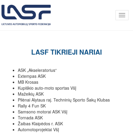
Toggl
LASF TIKRIEJI NARIAI
ASK „Akseleratorius“
Extempas ASK
MB Krosas
Kupiškio auto-moto sportas VšĮ
Mažeikių ASK
Pilėnai Alytaus raj. Techninių Sporto Šakų Klubas
Rally 4 Fun SK
Samsono motorai ASK VšĮ
Tornada ASK
Žaibas Klaipėdos r. ASK
Automotoprojektai VšĮ